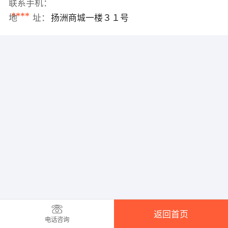
联系手机：
****
地 址：
扬洲商城一楼３１号
返回首页
电话咨询