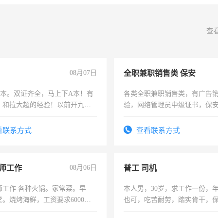
查
08月07日
全职兼职销售类 保安
，B本。双证齐全，马上下A本！有
各类全职兼职销售类，有广告
，和拉大超的经验！以前开九米
验，网络管理员中级证书，保
土车
队长，形象岗或幼儿园保安，
有高低压电工证和十几年工作
看联系方式
查看联系方式
师工作
08月06日
普工 司机
师工作 各种火锅。家常菜。早
本人男，30岁，求工作一份，
。烧烤海鲜，工资要求6000以
也可，吃苦耐劳，踏实肯干，
勿扰