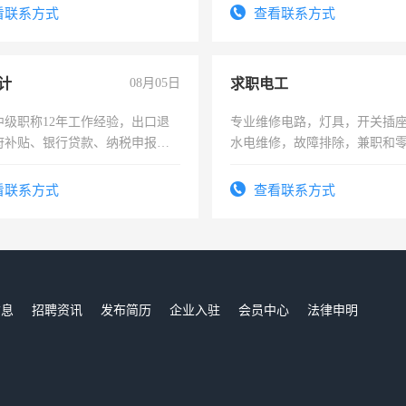
看联系方式
查看联系方式
计
08月05日
求职电工
中级职称12年工作经验，出口退
专业维修电路，灯具，开关插
府补贴、银行贷款、纳税申报、
水电维修，故障排除，兼职和
公司策划，设建新账，理乱账业
务咨询等业务。欲求兼职会计工
看联系方式
查看联系方式
信息
招聘资讯
发布简历
企业入驻
会员中心
法律申明
们