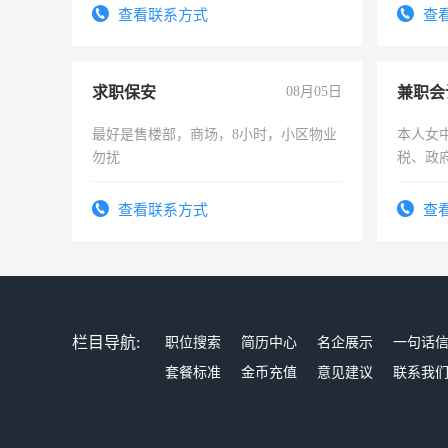
电话
查看联系方式
查
求职保安
08月05日
兼职会
最好是售楼部，商场，8小时，小区物业
本人女
勿扰
税、政
为各类
务，财
查看联系方式
查
作
栏目导航:
职位搜索
简历中心
名企展示
一句话
套餐标准
金币充值
意见建议
联系我