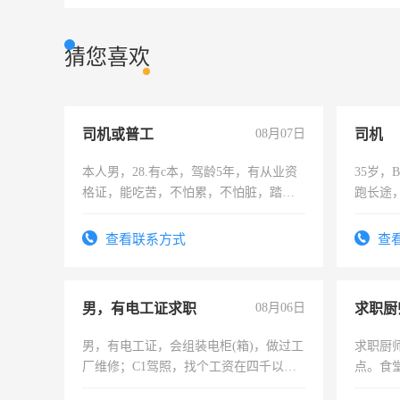
猜您喜欢
司机或普工
08月07日
司机
本人男，28.有c本，驾龄5年，有从业资
35岁
格证，能吃苦，不怕累，不怕脏，踏
跑长途
实，需求稳定工作一份，保险不干
六，渣
查看联系方式
查
男，有电工证求职
08月06日
求职厨
男，有电工证，会组装电柜(箱)，做过工
求职厨
厂维修；C1驾照，找个工资在四千以
点。食堂
上，枣强县以外需要有住宿，保险勿扰
上