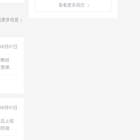
查看更多简历
看更多信息
08月07日
销售经
安类保安
维修水电
经验
08月05日
年后上班
保险销售